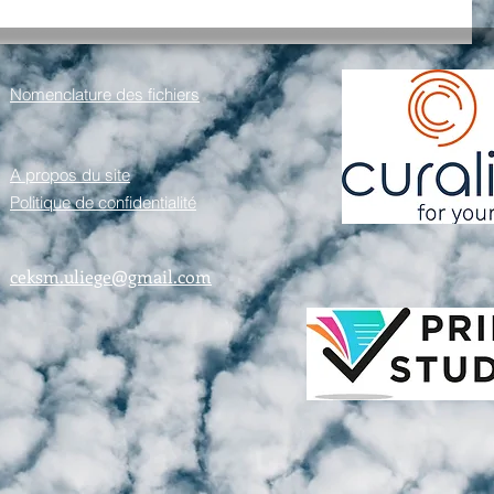
Nomenclature des fichiers
A propos du site
Politique de confidentialité
ceksm.uliege@gmail.com