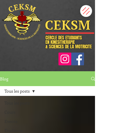
CEKSM
CERCLE DES ETUDIANTS
EN KINESITHERAPIE
& SCIENCES DE LA MOTRICITE
Blog
Tous les posts
Tous les posts
Cours
Events
Etudiants