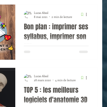
Lucas Abssl
8 mai 2021
2 min de lecture
Bon plan : imprimer ses
syllabus, imprimer son
TFE
Le site le plus simple pour imprimer
ses syllabus, ses notes de cours, son
TFE,… à prix imbattables et livrés à
la maison !
Lucas Abssl
28 mars 2020
4 min de lecture
TOP 5 : les meilleurs
logiciels d'anatomie 3D