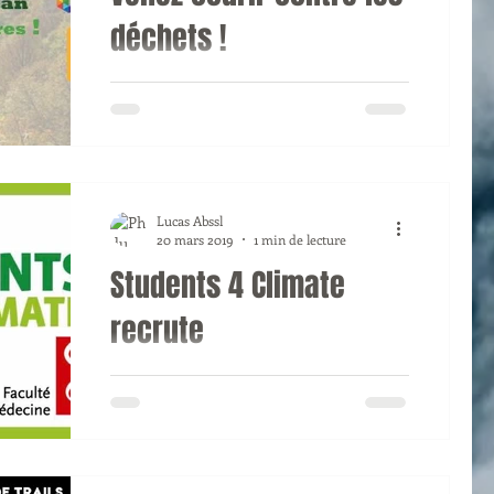
déchets !
Nous vous donnons rendez-vous le
dimanche 7 avril dès 10h00 pour un
cocktail débordant d'activités, du
jogging, de la marche, des...
Lucas Abssl
20 mars 2019
1 min de lecture
Students 4 Climate
recrute
Peut-être as-tu déjà entendu parler
de nous ? Nous sommes Students 4
Climate, un cercle politique apartisan
représentant toutes les...