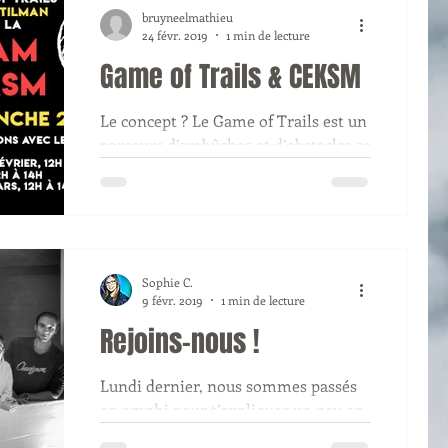
bruyneelmathieu
24 févr. 2019
1 min de lecture
Game of Trails & CEKSM
Le concept ? Le Game of Trails est un
parcours d’embûches et d’obstacles se
déroulant au cœur du domaine
universitaire de Liège et des...
Sophie C.
9 févr. 2019
1 min de lecture
Rejoins-nous !
Lundi dernier, nous sommes passés
en amphi pour t’expliquer un peu en
quoi consistait le cercle et nos projets