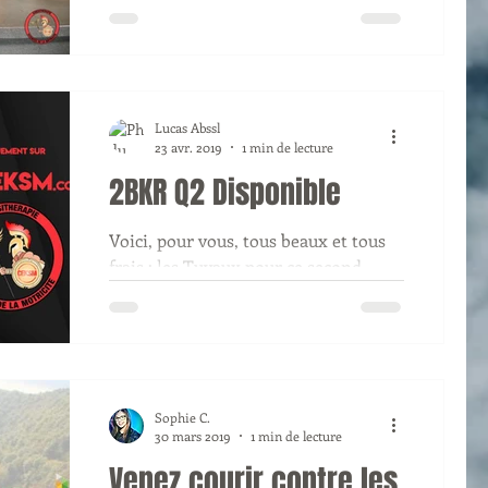
Février, Mars et Avril, le CEKSM a
organisé un concours afin de trouver
un nouveau logo pour le...
Lucas Abssl
23 avr. 2019
1 min de lecture
2BKR Q2 Disponible
Voici, pour vous, tous beaux et tous
frais : les Tuyaux pour ce second
quadri de 2e. Ils sont là en masse, le
travail de tri fut bien...
Sophie C.
30 mars 2019
1 min de lecture
Venez courir contre les