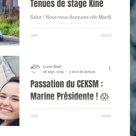
Tenues de stage Kiné
Salut ! Nous vous donnons rdv Mardi
29 Octobre et Mardi 5 Novembre
pour venir essayer et commander vos
tenues de stage kiné. Informations...
Lucas Abssl
26 sept. 2019
2 min de lecture
Passation du CEKSM :
Marine Présidente ! 😱
La passation du CEKSM a eu lieue ce
jour, Jeudi 26 Septembre 2019, à Liège
entre les Présidents et Trésoriers
entrants et sortants. 👑...