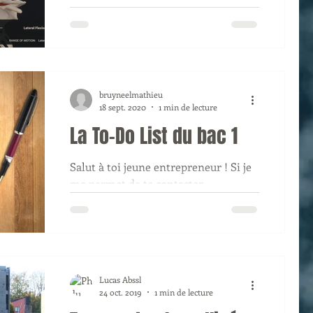
Retrouvez le classement des
meilleurs atlas d'Anatomie modernes
en 3 dimensions.
bruyneelmathieu
18 sept. 2020
1 min de lecture
La To-Do List du bac 1
Salut à toi jeune entrepreneur ! Si je
me permet de te contacter
aujourd'hui, c'est pour te poser une
question très simple ! Est-ce que...
Lucas Abssl
24 oct. 2019
1 min de lecture