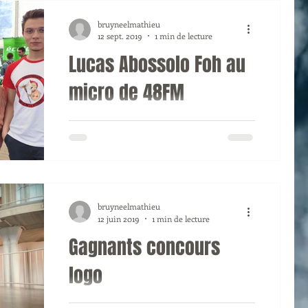
bruyneelmathieu
12 sept. 2019
1 min de lecture
Lucas Abossolo Foh au
micro de 48FM
Lucas, Président du CEKSM, a pu
prendre la parole en direct, à
l'antenne de 48FM (100.1), afin de
présenter le cercle et ses ambitions.
bruyneelmathieu
12 juin 2019
1 min de lecture
Gagnants concours
logo
Cette année, durant les mois de