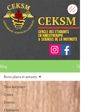
CEKSM
CERCLE DES ETUDIANTS
EN KINESITHERAPIE
& SCIENCES DE LA MOTRICITE
Blog
Bons plans et astuces
Tous les posts
Cours
Events
Etudiants