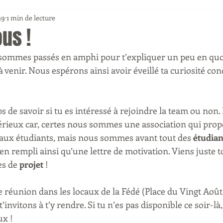
19
1 min de lecture
us !
sommes passés en amphi pour t’expliquer un peu en quoi 
 à venir. Nous espérons ainsi avoir éveillé ta curiosité co
s de savoir si tu es intéressé à rejoindre la team ou non.
érieux car, certes nous sommes une association qui prop
es aux étudiants, mais nous sommes avant tout des 
étudian
 rempli ainsi qu’une lettre de motivation. Viens juste toi
es de 
projet
 !
réunion dans les locaux de la Fédé (Place du Vingt Août 2
t’invitons à t’y rendre. Si tu n’es pas disponible ce soir-l
ux !