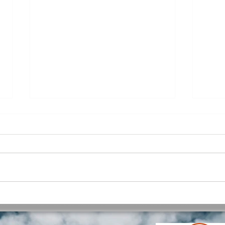
La To
TOP 5 : les meilleurs logiciels
d'anatomie 3D