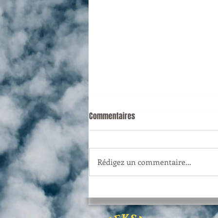
Commentaires
Rédigez un commentaire...
Bon plan : imprimer ses syllabus,
imprimer son TFE