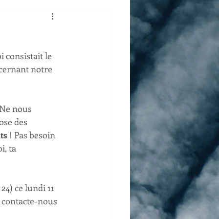
consistait le 
ncernant notre 
 Ne nous 
ose des 
ts 
! Pas besoin 
, ta 
4) ce lundi 11 
à, contacte-nous 