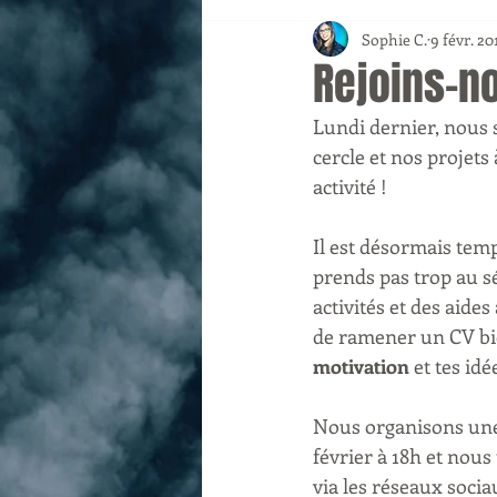
Sophie C.
9 févr. 20
Rejoins-no
Lundi dernier, nous 
cercle et nos projets
activité !
Il est désormais temp
prends pas trop au s
activités et des aid
de ramener un CV bien
motivation
 et tes idé
Nous organisons une 
février à 18h et nous 
via les réseaux socia